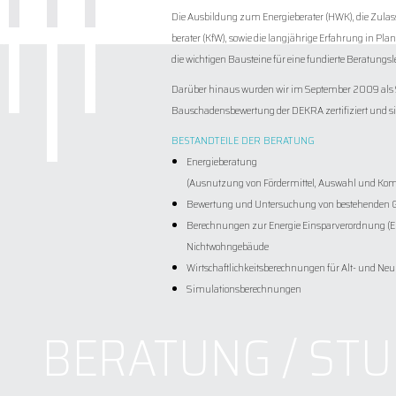
Die Ausbildung zum Energieberater (HWK), die Zulass
berater (KfW), sowie die langjährige Erfahrung in Pl
die wichtigen Bausteine für eine fundierte Beratungsl
Darüber hinaus wurden wir im September 2009 als 
Bauschadensbewertung der DEKRA zertifiziert und sin
BESTANDTEILE DER BERATUNG
Energieberatung
(Ausnutzung von Fördermittel, Auswahl und Komb
Bewertung und Untersuchung von bestehenden
Berechnungen zur Energie Einsparverordnung (
Nichtwohngebäude
Wirtschaftlichkeitsberechnungen für Alt- und Ne
Simulationsberechnungen
BERATUNG / STU