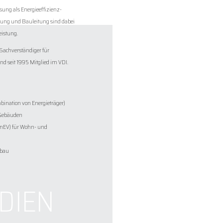
ung als Energieeffizienz-
anung und Bauleitung sind dabei
eistung.
Sachverständiger für
d seit 1995 Mitglied im VDI.
ination von Energieträger)
 Gebäuden
EnEV) für Wohn- und
ubau
DIEN