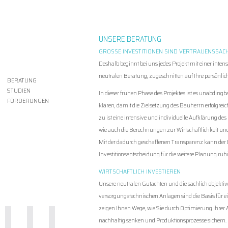
UNSERE BERATUNG
GROSSE INVESTITIONEN SIND VERTRAUENSSACH
Deshalb beginnt bei uns jedes Projekt mit einer int
neutralen Beratung, zugeschnitten auf Ihre persönli
BERATUNG
STUDIEN
In dieser frühen Phase des Projektes ist es unabdi
FÖRDERUNGEN
klären, damit die Zielsetzung des Bauherrn erfolgrei
zu ist eine intensive und individuelle Aufklärung d
wie auch die Berechnungen zur Wirtschaftlichkeit und
Mit der dadurch geschaffenen Transparenz kann der
Investitionsentscheidung für die weitere Planung ruh
WIRTSCHAFTLICH INVESTIEREN
Unsere neutralen Gutachten und die sachlich objekti
versorgungstechnischen Anlagen sind die Basis für ei
zeigen Ihnen Wege, wie Sie durch Optimierung ihrer 
nachhaltig senken und Produktionsprozesse sichern.