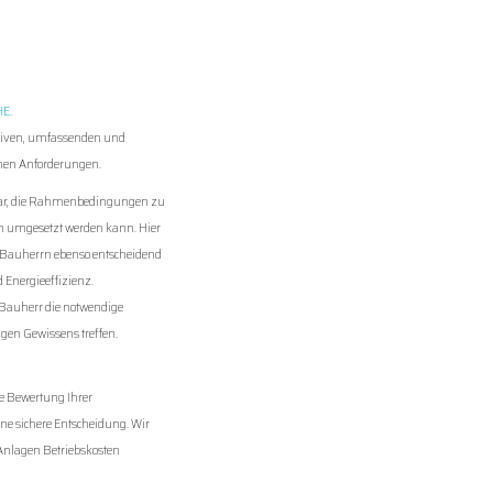
E.
ensiven, umfassenden und
chen Anforderungen.
ngbar, die Rahmenbedingungen zu
ch umgesetzt werden kann. Hier
es Bauherrn ebenso entscheidend
 Energieeffizienz.
 Bauherr die notwendige
igen Gewissens treffen.
ve Bewertung Ihrer
ne sichere Entscheidung. Wir
Anlagen Betriebskosten